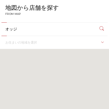
地図から店舗を探す
CONTACT
お問い合わせ
FROM MAP
APP
公式アプリ
PRIVACY POLICY
プライバシーポリシー
RECRUIT 2027
新卒採用
お住まいの地域を選択
RECRUIT
採用情報
関東
ALL HEARTS MALL
オールハーツ・モール
東京都
OGGI ONLINE STORE
オッジオンラインストア