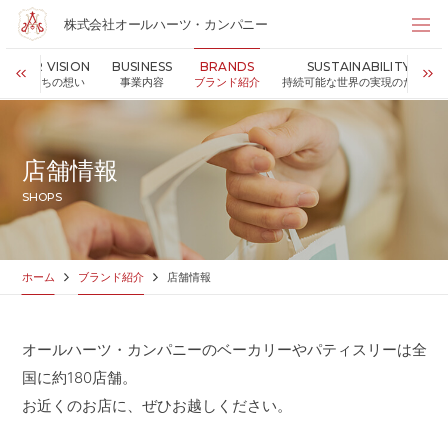
株式会社オールハーツ・カンパニー
株式会社オールハーツ・カンパニー
OUR VISION
BUSINESS
BRANDS
SUSTAINABILITY
店舗検索
私たちの想い
事業内容
ブランド紹介
持続可能な世界の実現のために
HOME
ホーム
NEWS
お知らせ
店舗情報
OUR VISION
私たちの想い
SHOPS
MESSAGE
代表メッセージ
VALUES
企業理念
BUSINESS
事業内容
ホーム
ブランド紹介
店舗情報
PARTNERS
FC加盟・物件情報
BRANDS
ブランド紹介
オールハーツ・カンパニーのベーカリーやパティスリーは全
SHOP
店舗情報
国に約180店舗。
SUSTAINABILITY
持続可能な世界の実現のために
お近くのお店に、ぜひお越しください。
ABOUT US
企業情報