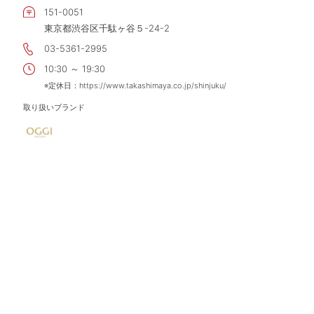
151-0051
東京都渋谷区千駄ヶ谷５-24-2
03-5361-2995
10:30 ～ 19:30
※定休日：https://www.takashimaya.co.jp/shinjuku/
取り扱いブランド
オッジ 小田急町田店
MAP
店舗情報
194-8550
東京都町田市原町田6-12-20 B1F
042-727-3445
10:00 ～ 20:30／日・祝日10:00 ～ 20:00
※定休日：http://www.odakyu-dept.co.jp/machida/
取り扱いブランド