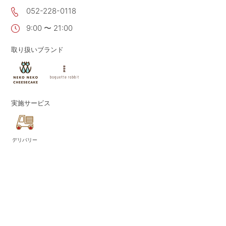
052-228-0118
CONTACT
お問い合わせ
9:00 〜 21:00
APP
公式アプリ
PRIVACY POLICY
プライバシーポリシー
取り扱いブランド
RECRUIT 2027
新卒採用
RECRUIT
採用情報
実施サービス
ALL HEARTS MALL
オールハーツ・モール
OGGI ONLINE STORE
オッジオンラインストア
デリバリー