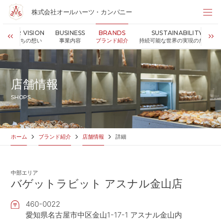
株式会社オールハーツ・カンパニー
株式会社オールハーツ・カンパニー
OUR VISION
BUSINESS
BRANDS
SUSTAINABILITY
店舗検索
私たちの想い
事業内容
ブランド紹介
持続可能な世界の実現のために
HOME
ホーム
NEWS
お知らせ
店舗情報
OUR VISION
私たちの想い
SHOPS
MESSAGE
代表メッセージ
VALUES
企業理念
BUSINESS
事業内容
ホーム
ブランド紹介
店舗情報
詳細
PARTNERS
FC加盟・物件情報
BRANDS
ブランド紹介
中部エリア
SHOP
店舗情報
バゲットラビット アスナル金山店
SUSTAINABILITY
持続可能な世界の実現のために
460-0022
ABOUT US
企業情報
愛知県名古屋市中区金山1-17-1 アスナル金山内