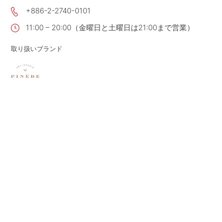
+886-2-2740-0101
CONTACT
お問い合わせ
11:00 – 20:00（金曜日と土曜日は21:00まで営業）
APP
公式アプリ
PRIVACY POLICY
プライバシーポリシー
取り扱いブランド
RECRUIT 2027
新卒採用
RECRUIT
採用情報
ALL HEARTS MALL
オールハーツ・モール
OGGI ONLINE STORE
オッジオンラインストア