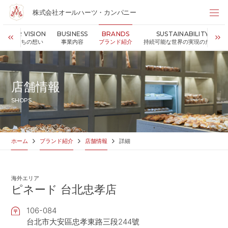
株式会社オールハーツ・カンパニー
株式会社オールハーツ・カンパニー
OUR VISION
BUSINESS
BRANDS
SUSTAINABILITY
店舗検索
私たちの想い
事業内容
ブランド紹介
持続可能な世界の実現のために
HOME
ホーム
NEWS
お知らせ
店舗情報
OUR VISION
私たちの想い
SHOPS
MESSAGE
代表メッセージ
VALUES
企業理念
BUSINESS
事業内容
ホーム
ブランド紹介
店舗情報
詳細
PARTNERS
FC加盟・物件情報
BRANDS
ブランド紹介
海外エリア
SHOP
店舗情報
ピネード 台北忠孝店
SUSTAINABILITY
持続可能な世界の実現のために
106-084
ABOUT US
企業情報
台北市大安區忠孝東路三段244號