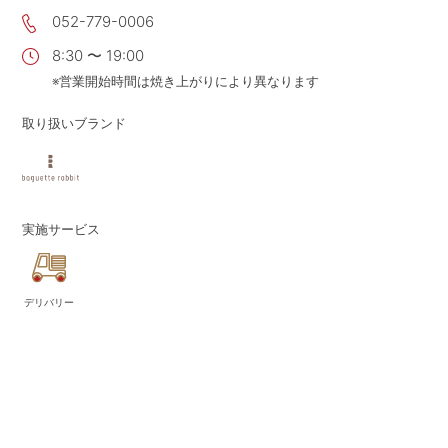
052-779-0006
CONTACT
お問い合わせ
8:30 〜 19:00
APP
公式アプリ
※営業開始時間は焼き上がりにより異なります
PRIVACY POLICY
プライバシーポリシー
取り扱いブランド
RECRUIT 2027
新卒採用
RECRUIT
採用情報
実施サービス
ALL HEARTS MALL
オールハーツ・モール
OGGI ONLINE STORE
オッジオンラインストア
デリバリー