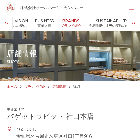
株式会社オールハーツ・カンパニー
株式会社オールハーツ・カンパニー
OUR VISION
BUSINESS
BRANDS
SUSTAINABILITY
店舗検索
私たちの想い
事業内容
ブランド紹介
持続可能な世界の実現のために
HOME
ホーム
NEWS
お知らせ
店舗情報
OUR VISION
私たちの想い
SHOPS
MESSAGE
代表メッセージ
VALUES
企業理念
BUSINESS
事業内容
ホーム
ブランド紹介
店舗情報
詳細
PARTNERS
FC加盟・物件情報
BRANDS
ブランド紹介
中部エリア
SHOP
店舗情報
バゲットラビット 社口本店
SUSTAINABILITY
持続可能な世界の実現のために
465-0013
ABOUT US
企業情報
愛知県名古屋市名東区社口1丁目916