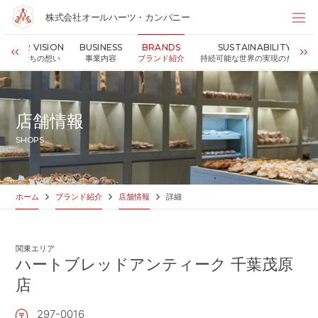
株式会社オールハーツ・カンパニー
株式会社オールハーツ・カンパニー
OUR VISION
BUSINESS
BRANDS
SUSTAINABILITY
店舗検索
私たちの想い
事業内容
ブランド紹介
持続可能な世界の実現のために
HOME
ホーム
NEWS
お知らせ
店舗情報
OUR VISION
私たちの想い
SHOPS
MESSAGE
代表メッセージ
VALUES
企業理念
BUSINESS
事業内容
ホーム
ブランド紹介
店舗情報
詳細
PARTNERS
FC加盟・物件情報
BRANDS
ブランド紹介
関東エリア
SHOP
店舗情報
ハートブレッドアンティーク 千葉茂原
SUSTAINABILITY
店
持続可能な世界の実現のために
ABOUT US
企業情報
297-0016