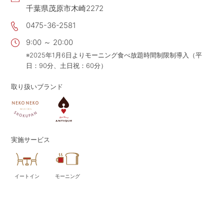
千葉県茂原市木崎2272
CONTACT
お問い合わせ
0475-36-2581
APP
公式アプリ
9:00 ～ 20:00
PRIVACY POLICY
プライバシーポリシー
※2025年1月6日よりモーニング食べ放題時間制限制導入（平
日：90分、土日祝：60分）
RECRUIT 2027
新卒採用
取り扱いブランド
RECRUIT
採用情報
ALL HEARTS MALL
オールハーツ・モール
OGGI ONLINE STORE
オッジオンラインストア
実施サービス
イートイン
モーニング