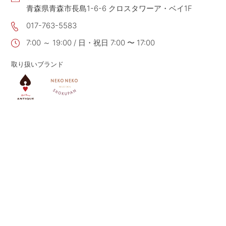
青森県青森市長島1-6-6 クロスタワーア・ベイ1F
CONTACT
お問い合わせ
017-763-5583
APP
公式アプリ
7:00 ～ 19:00 / 日・祝日 7:00 〜 17:00
PRIVACY POLICY
プライバシーポリシー
取り扱いブランド
RECRUIT 2027
新卒採用
RECRUIT
採用情報
ALL HEARTS MALL
オールハーツ・モール
OGGI ONLINE STORE
オッジオンラインストア