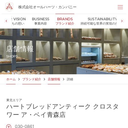
株式会社オールハーツ・カンパニー
株式会社オールハーツ・カンパニー
OUR VISION
BUSINESS
BRANDS
SUSTAINABILITY
店舗検索
私たちの想い
事業内容
ブランド紹介
持続可能な世界の実現のために
HOME
ホーム
NEWS
お知らせ
店舗情報
OUR VISION
私たちの想い
SHOPS
MESSAGE
代表メッセージ
VALUES
企業理念
BUSINESS
事業内容
ホーム
ブランド紹介
店舗情報
詳細
PARTNERS
FC加盟・物件情報
BRANDS
ブランド紹介
東北エリア
SHOP
店舗情報
ハートブレッドアンティーク クロスタ
SUSTAINABILITY
ワー ア・ベイ青森店
持続可能な世界の実現のために
ABOUT US
企業情報
030-0861