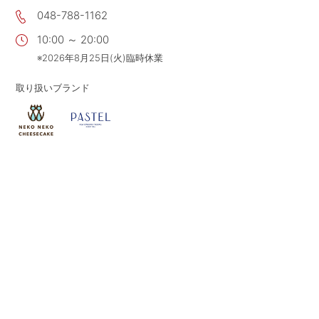
048-788-1162
CONTACT
お問い合わせ
10:00 ～ 20:00
APP
公式アプリ
※2026年8月25日(火)臨時休業
PRIVACY POLICY
プライバシーポリシー
取り扱いブランド
RECRUIT 2027
新卒採用
RECRUIT
採用情報
ALL HEARTS MALL
オールハーツ・モール
OGGI ONLINE STORE
オッジオンラインストア