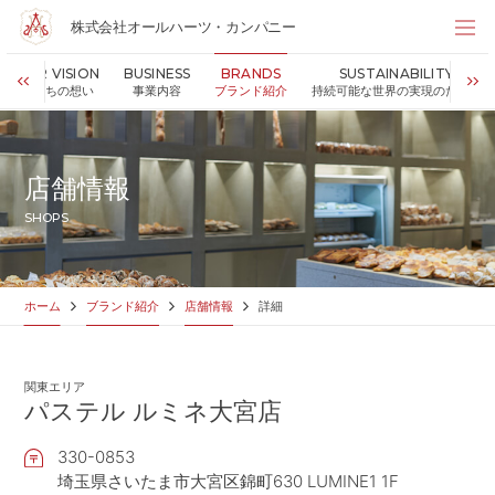
株式会社オールハーツ・カンパニー
株式会社オールハーツ・カンパニー
OUR VISION
BUSINESS
BRANDS
SUSTAINABILITY
店舗検索
私たちの想い
事業内容
ブランド紹介
持続可能な世界の実現のために
HOME
ホーム
NEWS
お知らせ
店舗情報
OUR VISION
私たちの想い
SHOPS
MESSAGE
代表メッセージ
VALUES
企業理念
BUSINESS
事業内容
ホーム
ブランド紹介
店舗情報
詳細
PARTNERS
FC加盟・物件情報
BRANDS
ブランド紹介
関東エリア
SHOP
店舗情報
パステル ルミネ大宮店
SUSTAINABILITY
持続可能な世界の実現のために
330-0853
ABOUT US
企業情報
埼玉県さいたま市大宮区錦町630 LUMINE1 1F