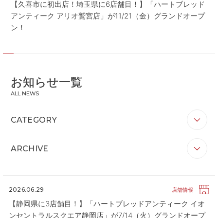
【久喜市に初出店！埼玉県に6店舗目！】「ハートブレッド
アンティーク アリオ鷲宮店」が11/21（金）グランドオープ
ン！
お知らせ一覧
ALL NEWS
CATEGORY
すべて
お知らせ
リリース
企業情報
ARCHIVE
ブランド情報
店舗情報
その他
すべて
2026
2025
2024
2023
2022
2021
2020
2026.06.29
店舗情報
【静岡県に3店舗目！】「ハートブレッドアンティーク イオ
ンセントラルスクエア静岡店」が7/14（火）グランドオープ