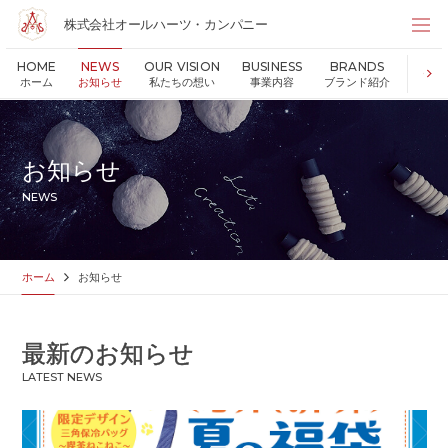
株式会社オールハーツ・カンパニー
株式会社オールハーツ・カンパニー
HOME
NEWS
OUR VISION
BUSINESS
BRANDS
S
店舗検索
ホーム
お知らせ
私たちの想い
事業内容
ブランド紹介
持続可
HOME
ホーム
NEWS
お知らせ
お知らせ
OUR VISION
私たちの想い
NEWS
MESSAGE
代表メッセージ
VALUES
企業理念
BUSINESS
事業内容
ホーム
お知らせ
PARTNERS
FC加盟・物件情報
BRANDS
ブランド紹介
最新のお知らせ
SHOP
店舗情報
LATEST NEWS
SUSTAINABILITY
持続可能な世界の実現のために
ABOUT US
企業情報