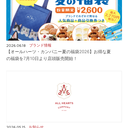
CONTACT
お問い合わせ
APP
公式アプリ
PRIVACY POLICY
プライバシーポリシー
RECRUIT 2027
新卒採用
ブランド情報
2026.06.18
RECRUIT
採用情報
【オールハーツ・カンパニー夏の福袋2026】お得な夏
の福袋を7月10日より店頭販売開始！
ALL HEARTS MALL
オールハーツ・モール
OGGI ONLINE STORE
オッジオンラインストア
お知らせ
2026.05.15