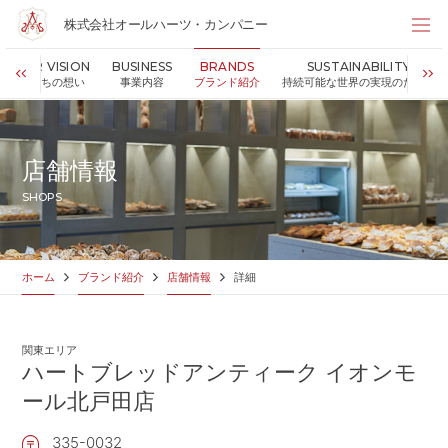
株式会社オールハーツ・カンパニー
株式会社オールハーツ・カンパニー
OUR VISION
BUSINESS
BRANDS
SUSTAINABILITY
店舗検索
私たちの想い
事業内容
ブランド紹介
持続可能な世界の実現のために
HOME
ホーム
NEWS
お知らせ
店舗情報
OUR VISION
私たちの想い
SHOPS
MESSAGE
代表メッセージ
VALUES
企業理念
BUSINESS
事業内容
ホーム
ブランド紹介
店舗情報
詳細
PARTNERS
FC加盟・物件情報
BRANDS
ブランド紹介
関東エリア
SHOP
店舗情報
ハートブレッドアンティーク イオンモ
SUSTAINABILITY
ール北戸田店
持続可能な世界の実現のために
ABOUT US
企業情報
335-0032