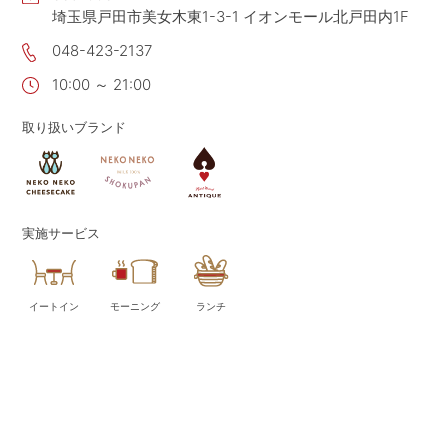
埼玉県戸田市美女木東1-3-1 イオンモール北戸田内1F
CONTACT
お問い合わせ
048-423-2137
APP
公式アプリ
10:00 ～ 21:00
PRIVACY POLICY
プライバシーポリシー
取り扱いブランド
RECRUIT 2027
新卒採用
RECRUIT
採用情報
ALL HEARTS MALL
実施サービス
オールハーツ・モール
OGGI ONLINE STORE
オッジオンラインストア
イートイン
モーニング
ランチ