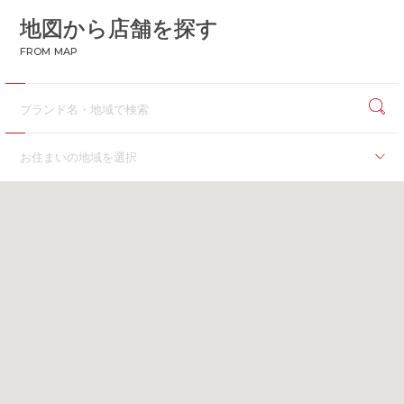
地図から店舗を探す
CONTACT
お問い合わせ
FROM MAP
APP
公式アプリ
PRIVACY POLICY
プライバシーポリシー
RECRUIT 2027
新卒採用
お住まいの地域を選択
RECRUIT
採用情報
海外
ALL HEARTS MALL
オールハーツ・モール
海外
OGGI ONLINE STORE
オッジオンラインストア
北海道
北海道
東北
青森県
岩手県
秋田県
宮城県
福島県
関東
茨城県
群馬県
埼玉県
千葉県
東京都