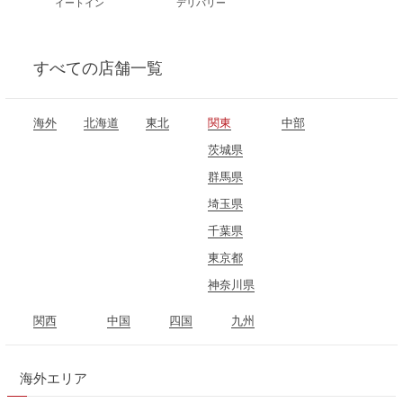
イートイン
デリバリー
すべて
の店舗一覧
海外
北海道
東北
関東
中部
青森県
茨城県
石川県
岩手県
群馬県
長野県
秋田県
埼玉県
岐阜県
宮城県
千葉県
静岡県
福島県
東京都
愛知県
神奈川県
関西
中国
四国
九州
三重県
岡山県
愛媛県
福岡県
滋賀県
広島県
高知県
海外エリア
京都府
山口県