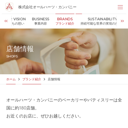
株式会社オールハーツ・カンパニー
株式会社オールハーツ・カンパニー
OUR VISION
BUSINESS
BRANDS
SUSTAINABILITY
店舗検索
私たちの想い
事業内容
ブランド紹介
持続可能な世界の実現のために
HOME
ホーム
NEWS
お知らせ
店舗情報
OUR VISION
私たちの想い
SHOPS
MESSAGE
代表メッセージ
VALUES
企業理念
BUSINESS
事業内容
ホーム
ブランド紹介
店舗情報
PARTNERS
FC加盟・物件情報
BRANDS
ブランド紹介
オールハーツ・カンパニーのベーカリーやパティスリーは全
SHOP
店舗情報
国に約180店舗。
SUSTAINABILITY
持続可能な世界の実現のために
お近くのお店に、ぜひお越しください。
ABOUT US
企業情報