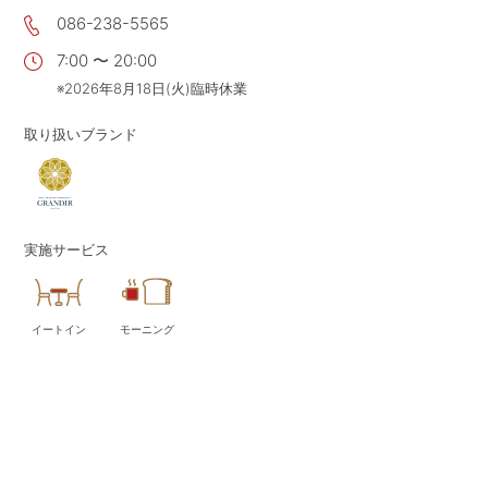
086-238-5565
CONTACT
お問い合わせ
7:00 〜 20:00
APP
公式アプリ
※2026年8月18日(火)臨時休業
PRIVACY POLICY
プライバシーポリシー
取り扱いブランド
RECRUIT 2027
新卒採用
RECRUIT
採用情報
実施サービス
ALL HEARTS MALL
オールハーツ・モール
OGGI ONLINE STORE
オッジオンラインストア
イートイン
モーニング