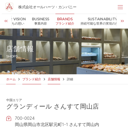
株式会社オールハーツ・カンパニー
株式会社オールハーツ・カンパニー
OUR VISION
BUSINESS
BRANDS
SUSTAINABILITY
店舗検索
私たちの想い
事業内容
ブランド紹介
持続可能な世界の実現のために
HOME
ホーム
NEWS
お知らせ
店舗情報
OUR VISION
私たちの想い
SHOPS
MESSAGE
代表メッセージ
VALUES
企業理念
BUSINESS
事業内容
ホーム
ブランド紹介
店舗情報
詳細
PARTNERS
FC加盟・物件情報
BRANDS
ブランド紹介
中国エリア
SHOP
店舗情報
グランディール さんすて岡山店
SUSTAINABILITY
持続可能な世界の実現のために
700-0024
ABOUT US
企業情報
岡山県岡山市北区駅元町1-1 さんすて岡山内