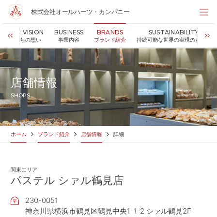
株式会社オールハーツ・カンパニー
株式会社オールハーツ・カンパニー
OUR VISION
BUSINESS
BRANDS
SUSTAINABILITY
店舗検索
私たちの想い
事業内容
ブランド紹介
持続可能な世界の実現のために
HOME
ホーム
NEWS
お知らせ
店舗情報
OUR VISION
私たちの想い
SHOPS
MESSAGE
代表メッセージ
VALUES
企業理念
BUSINESS
事業内容
ホーム
ブランド紹介
店舗情報
詳細
PARTNERS
FC加盟・物件情報
BRANDS
ブランド紹介
関東エリア
SHOP
店舗情報
パステル シァル鶴見店
SUSTAINABILITY
持続可能な世界の実現のために
230-0051
ABOUT US
企業情報
神奈川県横浜市鶴見区鶴見中央1-1-2 シァル鶴見2F