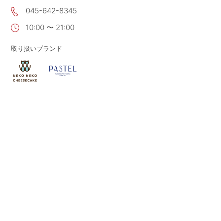
045-642-8345
CONTACT
お問い合わせ
10:00 〜 21:00
APP
公式アプリ
PRIVACY POLICY
プライバシーポリシー
取り扱いブランド
RECRUIT 2027
新卒採用
RECRUIT
採用情報
ALL HEARTS MALL
オールハーツ・モール
OGGI ONLINE STORE
オッジオンラインストア