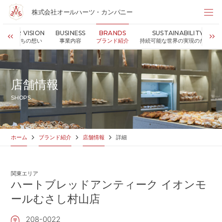
株式会社オールハーツ・カンパニー
株式会社オールハーツ・カンパニー
OUR VISION
BUSINESS
BRANDS
SUSTAINABILITY
店舗検索
私たちの想い
事業内容
ブランド紹介
持続可能な世界の実現のために
HOME
ホーム
NEWS
お知らせ
店舗情報
OUR VISION
私たちの想い
SHOPS
MESSAGE
代表メッセージ
VALUES
企業理念
BUSINESS
事業内容
ホーム
ブランド紹介
店舗情報
詳細
PARTNERS
FC加盟・物件情報
BRANDS
ブランド紹介
関東エリア
SHOP
店舗情報
ハートブレッドアンティーク イオンモ
SUSTAINABILITY
ールむさし村山店
持続可能な世界の実現のために
ABOUT US
企業情報
208-0022