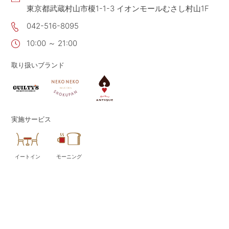
東京都武蔵村山市榎1-1-3 イオンモールむさし村山1F
CONTACT
お問い合わせ
042-516-8095
APP
公式アプリ
10:00 ～ 21:00
PRIVACY POLICY
プライバシーポリシー
取り扱いブランド
RECRUIT 2027
新卒採用
RECRUIT
採用情報
ALL HEARTS MALL
実施サービス
オールハーツ・モール
OGGI ONLINE STORE
オッジオンラインストア
イートイン
モーニング