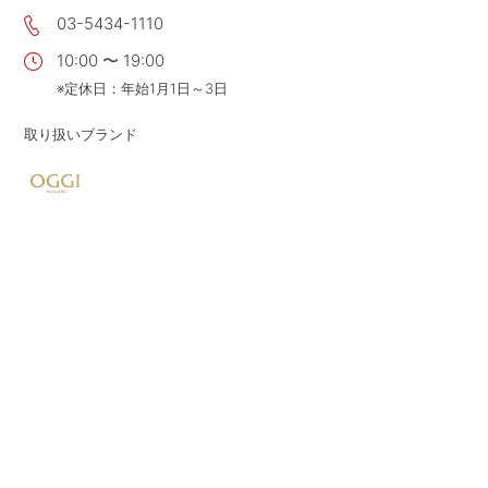
03-5434-1110
CONTACT
お問い合わせ
10:00 〜 19:00
APP
公式アプリ
※定休日：年始1月1日～3日
PRIVACY POLICY
プライバシーポリシー
取り扱いブランド
RECRUIT 2027
新卒採用
RECRUIT
採用情報
ALL HEARTS MALL
オールハーツ・モール
OGGI ONLINE STORE
オッジオンラインストア