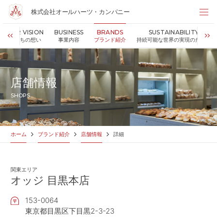
株式会社オールハーツ・カンパニー
株式会社オールハーツ・カンパニー
OUR VISION
BUSINESS
BRANDS
SUSTAINABILITY
店舗検索
私たちの想い
事業内容
ブランド紹介
持続可能な世界の実現のために
HOME
ホーム
NEWS
お知らせ
店舗情報
OUR VISION
私たちの想い
SHOPS
MESSAGE
代表メッセージ
VALUES
企業理念
BUSINESS
事業内容
ホーム
ブランド紹介
店舗情報
詳細
PARTNERS
FC加盟・物件情報
BRANDS
ブランド紹介
関東エリア
SHOP
店舗情報
オッジ 目黒本店
SUSTAINABILITY
持続可能な世界の実現のために
153-0064
ABOUT US
企業情報
東京都目黒区下目黒2-3-23