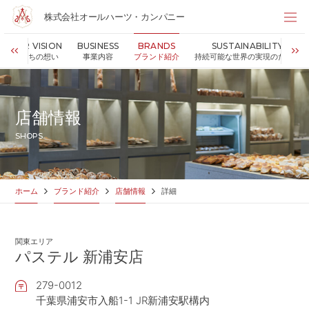
株式会社オールハーツ・カンパニー
株式会社オールハーツ・カンパニー
OUR VISION
BUSINESS
BRANDS
SUSTAINABILITY
店舗検索
私たちの想い
事業内容
ブランド紹介
持続可能な世界の実現のために
HOME
ホーム
NEWS
お知らせ
店舗情報
OUR VISION
私たちの想い
SHOPS
MESSAGE
代表メッセージ
VALUES
企業理念
BUSINESS
事業内容
ホーム
ブランド紹介
店舗情報
詳細
PARTNERS
FC加盟・物件情報
BRANDS
ブランド紹介
関東エリア
SHOP
店舗情報
パステル 新浦安店
SUSTAINABILITY
持続可能な世界の実現のために
279-0012
ABOUT US
企業情報
千葉県浦安市入船1-1 JR新浦安駅構内