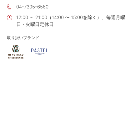
04-7305-6560
CONTACT
お問い合わせ
12:00 ～ 21:00（14:00 〜 15:00を除く）、毎週月曜
APP
公式アプリ
日・火曜日定休日
PRIVACY POLICY
プライバシーポリシー
取り扱いブランド
RECRUIT 2027
新卒採用
RECRUIT
採用情報
ALL HEARTS MALL
オールハーツ・モール
OGGI ONLINE STORE
オッジオンラインストア