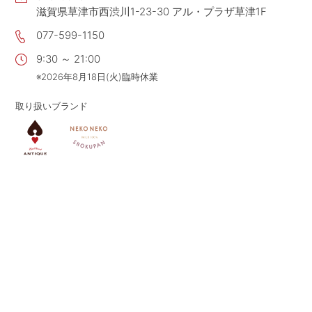
滋賀県草津市西渋川1-23-30 アル・プラザ草津1F
CONTACT
お問い合わせ
077-599-1150
APP
公式アプリ
9:30 ～ 21:00
PRIVACY POLICY
プライバシーポリシー
※2026年8月18日(火)臨時休業
RECRUIT 2027
新卒採用
取り扱いブランド
RECRUIT
採用情報
ALL HEARTS MALL
オールハーツ・モール
OGGI ONLINE STORE
オッジオンラインストア