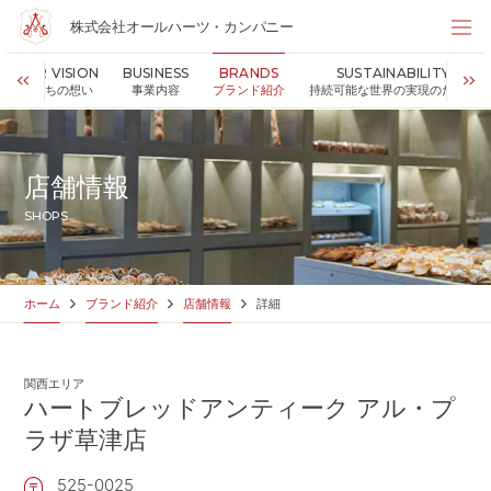
株式会社オールハーツ・カンパニー
株式会社オールハーツ・カンパニー
OUR VISION
BUSINESS
BRANDS
SUSTAINABILITY
店舗検索
私たちの想い
事業内容
ブランド紹介
持続可能な世界の実現のために
HOME
ホーム
NEWS
お知らせ
店舗情報
OUR VISION
私たちの想い
SHOPS
MESSAGE
代表メッセージ
VALUES
企業理念
BUSINESS
事業内容
ホーム
ブランド紹介
店舗情報
詳細
PARTNERS
FC加盟・物件情報
BRANDS
ブランド紹介
関西エリア
SHOP
店舗情報
ハートブレッドアンティーク アル・プ
SUSTAINABILITY
ラザ草津店
持続可能な世界の実現のために
ABOUT US
企業情報
525-0025