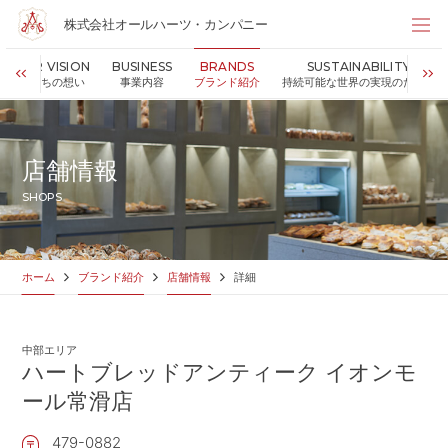
株式会社オールハーツ・カンパニー
株式会社オールハーツ・カンパニー
OUR VISION
BUSINESS
BRANDS
SUSTAINABILITY
店舗検索
私たちの想い
事業内容
ブランド紹介
持続可能な世界の実現のために
HOME
ホーム
NEWS
お知らせ
店舗情報
OUR VISION
私たちの想い
SHOPS
MESSAGE
代表メッセージ
VALUES
企業理念
BUSINESS
事業内容
ホーム
ブランド紹介
店舗情報
詳細
PARTNERS
FC加盟・物件情報
BRANDS
ブランド紹介
中部エリア
SHOP
店舗情報
ハートブレッドアンティーク イオンモ
SUSTAINABILITY
ール常滑店
持続可能な世界の実現のために
ABOUT US
企業情報
479-0882