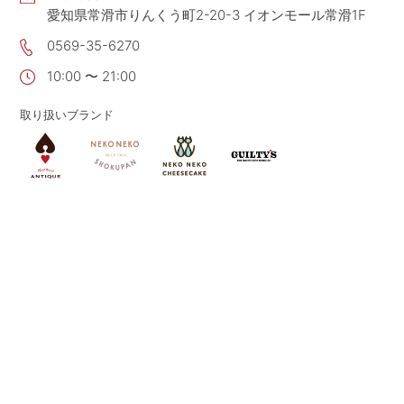
愛知県常滑市りんくう町2-20-3 イオンモール常滑1F
CONTACT
お問い合わせ
0569-35-6270
APP
公式アプリ
10:00 〜 21:00
PRIVACY POLICY
プライバシーポリシー
取り扱いブランド
RECRUIT 2027
新卒採用
RECRUIT
採用情報
ALL HEARTS MALL
オールハーツ・モール
OGGI ONLINE STORE
オッジオンラインストア