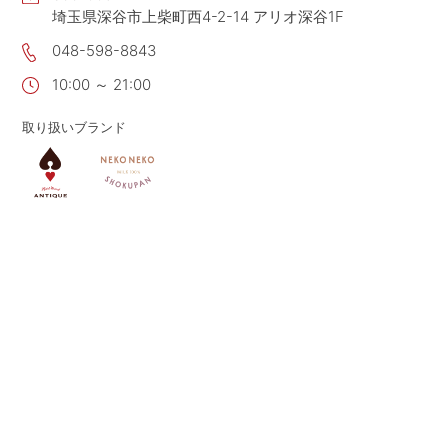
埼玉県深谷市上柴町西4-2-14 アリオ深谷1F
CONTACT
お問い合わせ
048-598-8843
APP
公式アプリ
10:00 ～ 21:00
PRIVACY POLICY
プライバシーポリシー
取り扱いブランド
RECRUIT 2027
新卒採用
RECRUIT
採用情報
ALL HEARTS MALL
オールハーツ・モール
OGGI ONLINE STORE
オッジオンラインストア