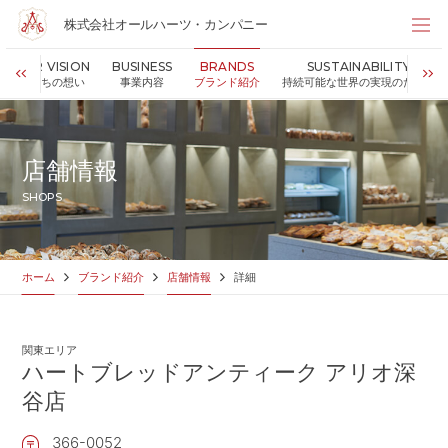
株式会社オールハーツ・カンパニー
株式会社オールハーツ・カンパニー
OUR VISION
BUSINESS
BRANDS
SUSTAINABILITY
店舗検索
私たちの想い
事業内容
ブランド紹介
持続可能な世界の実現のために
HOME
ホーム
NEWS
お知らせ
店舗情報
OUR VISION
私たちの想い
SHOPS
MESSAGE
代表メッセージ
VALUES
企業理念
BUSINESS
事業内容
ホーム
ブランド紹介
店舗情報
詳細
PARTNERS
FC加盟・物件情報
BRANDS
ブランド紹介
関東エリア
SHOP
店舗情報
ハートブレッドアンティーク アリオ深
SUSTAINABILITY
谷店
持続可能な世界の実現のために
ABOUT US
企業情報
366-0052