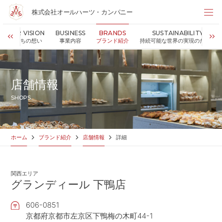
株式会社オールハーツ・カンパニー
株式会社オールハーツ・カンパニー
OUR VISION
BUSINESS
BRANDS
SUSTAINABILITY
店舗検索
私たちの想い
事業内容
ブランド紹介
持続可能な世界の実現のために
HOME
ホーム
NEWS
お知らせ
店舗情報
OUR VISION
私たちの想い
SHOPS
MESSAGE
代表メッセージ
VALUES
企業理念
BUSINESS
事業内容
ホーム
ブランド紹介
店舗情報
詳細
PARTNERS
FC加盟・物件情報
BRANDS
ブランド紹介
関西エリア
SHOP
店舗情報
グランディール 下鴨店
SUSTAINABILITY
持続可能な世界の実現のために
606-0851
ABOUT US
企業情報
京都府京都市左京区下鴨梅の木町44-1