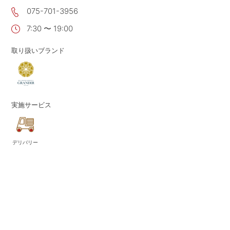
075-701-3956
CONTACT
お問い合わせ
7:30 〜 19:00
APP
公式アプリ
PRIVACY POLICY
プライバシーポリシー
取り扱いブランド
RECRUIT 2027
新卒採用
RECRUIT
採用情報
実施サービス
ALL HEARTS MALL
オールハーツ・モール
OGGI ONLINE STORE
オッジオンラインストア
デリバリー