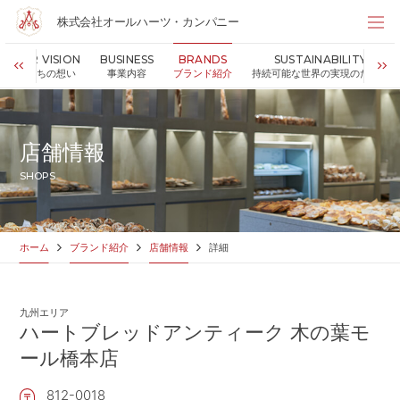
株式会社オールハーツ・カンパニー
株式会社オールハーツ・カンパニー
OUR VISION
BUSINESS
BRANDS
SUSTAINABILITY
店舗検索
私たちの想い
事業内容
ブランド紹介
持続可能な世界の実現のために
HOME
ホーム
NEWS
お知らせ
店舗情報
OUR VISION
私たちの想い
SHOPS
MESSAGE
代表メッセージ
VALUES
企業理念
BUSINESS
事業内容
ホーム
ブランド紹介
店舗情報
詳細
PARTNERS
FC加盟・物件情報
BRANDS
ブランド紹介
九州エリア
SHOP
店舗情報
ハートブレッドアンティーク 木の葉モ
SUSTAINABILITY
ール橋本店
持続可能な世界の実現のために
ABOUT US
企業情報
812-0018