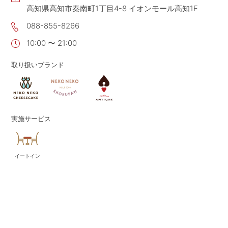
高知県高知市秦南町1丁目4-8 イオンモール高知1F
CONTACT
お問い合わせ
088-855-8266
APP
公式アプリ
10:00 〜 21:00
PRIVACY POLICY
プライバシーポリシー
取り扱いブランド
RECRUIT 2027
新卒採用
RECRUIT
採用情報
ALL HEARTS MALL
実施サービス
オールハーツ・モール
OGGI ONLINE STORE
オッジオンラインストア
イートイン