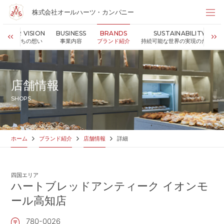
株式会社オールハーツ・カンパニー
株式会社オールハーツ・カンパニー
OUR VISION
BUSINESS
BRANDS
SUSTAINABILITY
店舗検索
私たちの想い
事業内容
ブランド紹介
持続可能な世界の実現のために
HOME
ホーム
NEWS
お知らせ
店舗情報
OUR VISION
私たちの想い
SHOPS
MESSAGE
代表メッセージ
VALUES
企業理念
BUSINESS
事業内容
ホーム
ブランド紹介
店舗情報
詳細
PARTNERS
FC加盟・物件情報
BRANDS
ブランド紹介
四国エリア
SHOP
店舗情報
ハートブレッドアンティーク イオンモ
SUSTAINABILITY
ール高知店
持続可能な世界の実現のために
ABOUT US
企業情報
780-0026