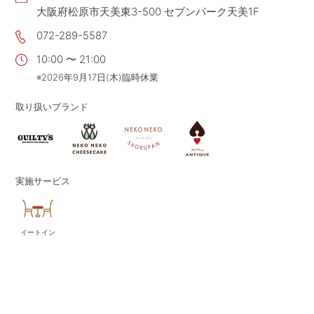
大阪府松原市天美東3-500 セブンパーク天美1F
CONTACT
お問い合わせ
072-289-5587
APP
公式アプリ
10:00 〜 21:00
PRIVACY POLICY
プライバシーポリシー
※2026年9月17日(木)臨時休業
RECRUIT 2027
新卒採用
取り扱いブランド
RECRUIT
採用情報
ALL HEARTS MALL
オールハーツ・モール
実施サービス
OGGI ONLINE STORE
オッジオンラインストア
イートイン