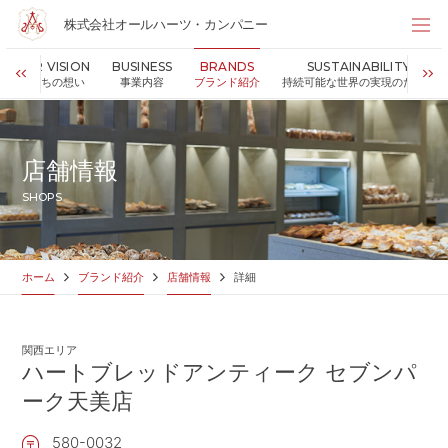
株式会社オールハーツ・カンパニー
株式会社オールハーツ・カンパニー
OUR VISION
BUSINESS
BRANDS
SUSTAINABILITY
店舗検索
私たちの想い
事業内容
ブランド紹介
持続可能な世界の実現のために
HOME
ホーム
NEWS
お知らせ
店舗情報
OUR VISION
私たちの想い
SHOPS
MESSAGE
代表メッセージ
VALUES
企業理念
BUSINESS
事業内容
ホーム
ブランド紹介
店舗情報
詳細
PARTNERS
FC加盟・物件情報
BRANDS
ブランド紹介
関西エリア
SHOP
店舗情報
ハートブレッドアンティーク セブンパ
SUSTAINABILITY
ーク天美店
持続可能な世界の実現のために
ABOUT US
企業情報
580-0032