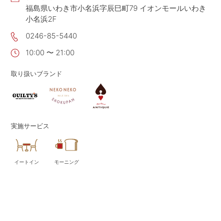
福島県いわき市小名浜字辰巳町79 イオンモールいわき
CONTACT
お問い合わせ
小名浜2F
APP
公式アプリ
0246-85-5440
PRIVACY POLICY
プライバシーポリシー
10:00 〜 21:00
RECRUIT 2027
新卒採用
取り扱いブランド
RECRUIT
採用情報
ALL HEARTS MALL
オールハーツ・モール
実施サービス
OGGI ONLINE STORE
オッジオンラインストア
イートイン
モーニング