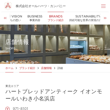
株式会社オールハーツ・カンパニー
株式会社オールハーツ・カンパニー
OUR VISION
BUSINESS
BRANDS
SUSTAINABILITY
店舗検索
私たちの想い
事業内容
ブランド紹介
持続可能な世界の実現のために
HOME
ホーム
NEWS
お知らせ
店舗情報
OUR VISION
私たちの想い
SHOPS
MESSAGE
代表メッセージ
VALUES
企業理念
BUSINESS
事業内容
ホーム
ブランド紹介
店舗情報
詳細
PARTNERS
FC加盟・物件情報
BRANDS
ブランド紹介
東北エリア
SHOP
店舗情報
ハートブレッドアンティーク イオンモ
SUSTAINABILITY
ールいわき小名浜店
持続可能な世界の実現のために
ABOUT US
企業情報
971-8101