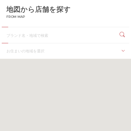
地図から店舗を探す
CONTACT
お問い合わせ
FROM MAP
APP
公式アプリ
PRIVACY POLICY
プライバシーポリシー
RECRUIT 2027
新卒採用
お住まいの地域を選択
RECRUIT
採用情報
海外
ALL HEARTS MALL
オールハーツ・モール
海外
OGGI ONLINE STORE
オッジオンラインストア
北海道
北海道
東北
青森県
岩手県
秋田県
宮城県
福島県
関東
茨城県
群馬県
埼玉県
千葉県
東京都