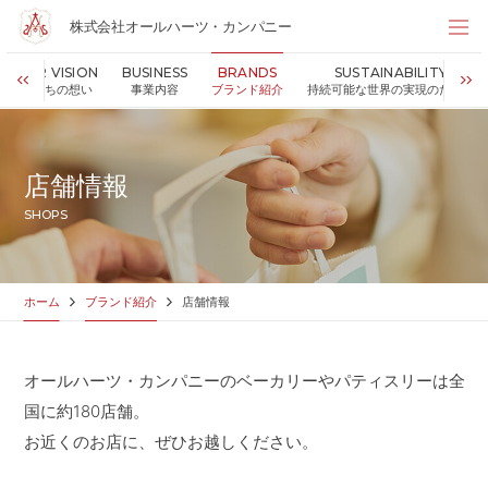
株式会社オールハーツ・カンパニー
株式会社オールハーツ・カンパニー
OUR VISION
BUSINESS
BRANDS
SUSTAINABILITY
店舗検索
私たちの想い
事業内容
ブランド紹介
持続可能な世界の実現のために
HOME
ホーム
NEWS
お知らせ
店舗情報
OUR VISION
私たちの想い
SHOPS
MESSAGE
代表メッセージ
VALUES
企業理念
BUSINESS
事業内容
ホーム
ブランド紹介
店舗情報
PARTNERS
FC加盟・物件情報
BRANDS
ブランド紹介
オールハーツ・カンパニーのベーカリーやパティスリーは全
SHOP
店舗情報
国に約180店舗。
SUSTAINABILITY
持続可能な世界の実現のために
お近くのお店に、ぜひお越しください。
ABOUT US
企業情報