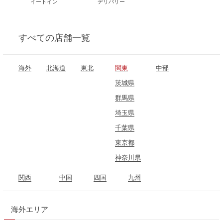
イートイン
デリバリー
すべて
の店舗一覧
海外
北海道
東北
関東
中部
青森県
茨城県
石川県
岩手県
群馬県
長野県
秋田県
埼玉県
岐阜県
宮城県
千葉県
静岡県
福島県
東京都
愛知県
神奈川県
関西
中国
四国
九州
三重県
岡山県
愛媛県
福岡県
滋賀県
広島県
高知県
海外エリア
京都府
山口県