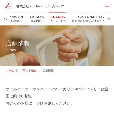
株式会社オールハーツ・カンパニー
株式会社オールハーツ・カンパニー
OUR VISION
BUSINESS
BRANDS
SUSTAINABILITY
店舗検索
私たちの想い
事業内容
ブランド紹介
持続可能な世界の実現のために
HOME
ホーム
NEWS
お知らせ
店舗情報
OUR VISION
私たちの想い
SHOPS
MESSAGE
代表メッセージ
VALUES
企業理念
BUSINESS
事業内容
ホーム
ブランド紹介
店舗情報
PARTNERS
FC加盟・物件情報
BRANDS
ブランド紹介
オールハーツ・カンパニーのベーカリーやパティスリーは全
SHOP
店舗情報
国に約180店舗。
SUSTAINABILITY
持続可能な世界の実現のために
お近くのお店に、ぜひお越しください。
ABOUT US
企業情報