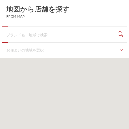
地図から店舗を探す
CONTACT
お問い合わせ
FROM MAP
APP
公式アプリ
PRIVACY POLICY
プライバシーポリシー
RECRUIT 2027
新卒採用
お住まいの地域を選択
RECRUIT
採用情報
海外
ALL HEARTS MALL
オールハーツ・モール
海外
OGGI ONLINE STORE
オッジオンラインストア
北海道
北海道
東北
青森県
岩手県
秋田県
宮城県
福島県
関東
茨城県
群馬県
埼玉県
千葉県
東京都