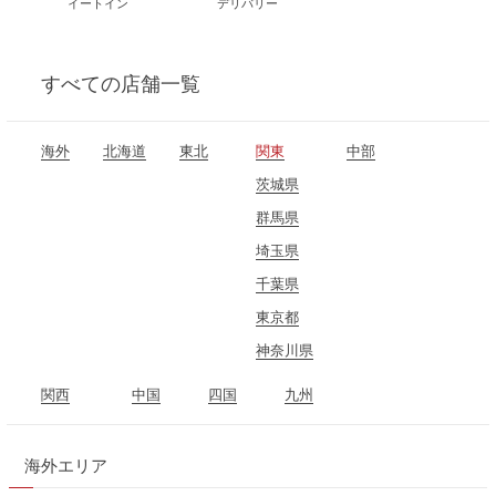
イートイン
デリバリー
すべて
の店舗一覧
海外
北海道
東北
関東
中部
青森県
茨城県
石川県
岩手県
群馬県
長野県
秋田県
埼玉県
岐阜県
宮城県
千葉県
静岡県
福島県
東京都
愛知県
神奈川県
関西
中国
四国
九州
三重県
岡山県
愛媛県
福岡県
滋賀県
広島県
高知県
海外エリア
京都府
山口県