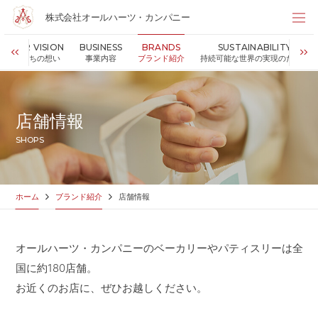
株式会社オールハーツ・カンパニー
株式会社オールハーツ・カンパニー
OUR VISION
BUSINESS
BRANDS
SUSTAINABILITY
店舗検索
私たちの想い
事業内容
ブランド紹介
持続可能な世界の実現のために
HOME
ホーム
NEWS
お知らせ
店舗情報
OUR VISION
私たちの想い
SHOPS
MESSAGE
代表メッセージ
VALUES
企業理念
BUSINESS
事業内容
ホーム
ブランド紹介
店舗情報
PARTNERS
FC加盟・物件情報
BRANDS
ブランド紹介
オールハーツ・カンパニーのベーカリーやパティスリーは全
SHOP
店舗情報
国に約180店舗。
SUSTAINABILITY
持続可能な世界の実現のために
お近くのお店に、ぜひお越しください。
ABOUT US
企業情報