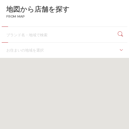
地図から店舗を探す
CONTACT
お問い合わせ
FROM MAP
APP
公式アプリ
PRIVACY POLICY
プライバシーポリシー
RECRUIT 2027
新卒採用
お住まいの地域を選択
RECRUIT
採用情報
海外
ALL HEARTS MALL
オールハーツ・モール
海外
OGGI ONLINE STORE
オッジオンラインストア
北海道
北海道
東北
青森県
岩手県
秋田県
宮城県
福島県
関東
茨城県
群馬県
埼玉県
千葉県
東京都