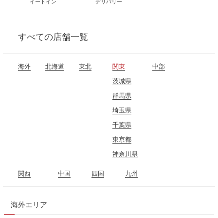
イートイン
デリバリー
すべて
の店舗一覧
海外
北海道
東北
関東
中部
青森県
茨城県
石川県
岩手県
群馬県
長野県
秋田県
埼玉県
岐阜県
宮城県
千葉県
静岡県
福島県
東京都
愛知県
神奈川県
関西
中国
四国
九州
三重県
岡山県
愛媛県
福岡県
滋賀県
広島県
高知県
海外エリア
京都府
山口県