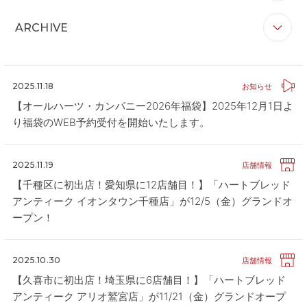
すべて
お知らせ
リリース
企業情報
CONTACT
お問い合わせ
ARCHIVE
ブランド情報
店舗情報
その他
APP
公式アプリ
すべて
2026
2025
2024
2023
2022
PRIVACY POLICY
プライバシーポリシー
2021
2020
2025.11.18
お知らせ
RECRUIT 2027
新卒採用
【オールハーツ・カンパニー2026年福袋】2025年12月1日よ
り福袋のWEB予約受付を開始いたします。
RECRUIT
採用情報
ALL HEARTS MALL
オールハーツ・モール
2025.11.19
店舗情報
OGGI ONLINE STORE
オッジオンラインストア
【千種区に初出店！愛知県に12店舗目！】「ハートブレッド
アンティーク イオンタウン千種店」が12/5（金）グランドオ
ープン！
2025.10.30
店舗情報
【久喜市に初出店！埼玉県に6店舗目！】「ハートブレッド
アンティーク アリオ鷲宮店」が11/21（金）グランドオープ