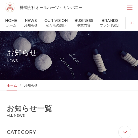
株式会社オールハーツ・カンパニー
株式会社オールハーツ・カンパニー
HOME
NEWS
OUR VISION
BUSINESS
BRANDS
S
店舗検索
ホーム
お知らせ
私たちの想い
事業内容
ブランド紹介
持続可
HOME
ホーム
NEWS
お知らせ
お知らせ
OUR VISION
私たちの想い
NEWS
MESSAGE
代表メッセージ
VALUES
企業理念
BUSINESS
事業内容
ホーム
お知らせ
PARTNERS
FC加盟・物件情報
BRANDS
ブランド紹介
お知らせ一覧
SHOP
店舗情報
ALL NEWS
SUSTAINABILITY
持続可能な世界の実現のために
ABOUT US
企業情報
CATEGORY