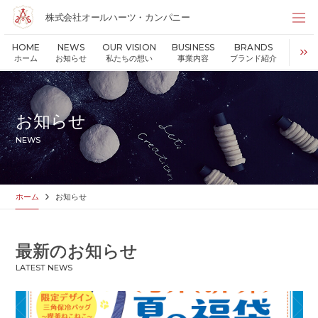
株式会社オールハーツ・カンパニー
株式会社オールハーツ・カンパニー
HOME
NEWS
OUR VISION
BUSINESS
BRANDS
S
店舗検索
ホーム
お知らせ
私たちの想い
事業内容
ブランド紹介
持続可
HOME
ホーム
NEWS
お知らせ
お知らせ
OUR VISION
私たちの想い
NEWS
MESSAGE
代表メッセージ
VALUES
企業理念
BUSINESS
事業内容
ホーム
お知らせ
PARTNERS
FC加盟・物件情報
BRANDS
ブランド紹介
最新のお知らせ
SHOP
店舗情報
LATEST NEWS
SUSTAINABILITY
持続可能な世界の実現のために
ABOUT US
企業情報