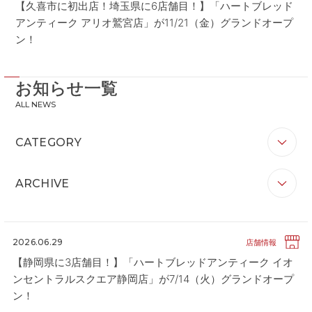
【久喜市に初出店！埼玉県に6店舗目！】「ハートブレッド
アンティーク アリオ鷲宮店」が11/21（金）グランドオープ
ン！
お知らせ一覧
ALL NEWS
CATEGORY
すべて
お知らせ
リリース
企業情報
ARCHIVE
ブランド情報
店舗情報
その他
すべて
2026
2025
2024
2023
2022
2021
2020
2026.06.29
店舗情報
【静岡県に3店舗目！】「ハートブレッドアンティーク イオ
ンセントラルスクエア静岡店」が7/14（火）グランドオープ
ン！