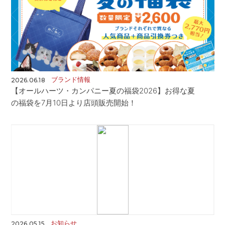
CONTACT
お問い合わせ
APP
公式アプリ
PRIVACY POLICY
プライバシーポリシー
RECRUIT 2027
新卒採用
ブランド情報
2026.06.18
RECRUIT
採用情報
【オールハーツ・カンパニー夏の福袋2026】お得な夏
の福袋を7月10日より店頭販売開始！
ALL HEARTS MALL
オールハーツ・モール
OGGI ONLINE STORE
オッジオンラインストア
お知らせ
2026.05.15