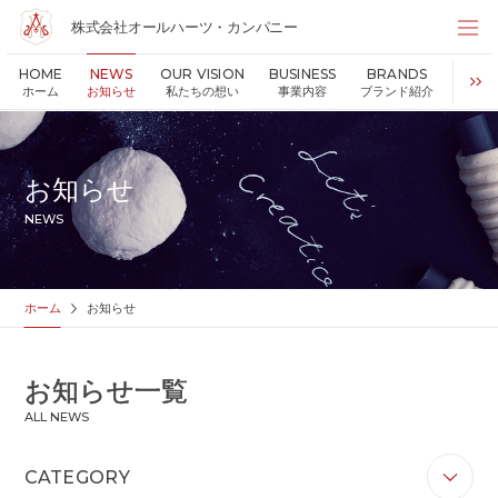
株式会社オールハーツ・カンパニー
株式会社オールハーツ・カンパニー
HOME
NEWS
OUR VISION
BUSINESS
BRANDS
S
店舗検索
ホーム
お知らせ
私たちの想い
事業内容
ブランド紹介
持続可
HOME
ホーム
NEWS
お知らせ
お知らせ
OUR VISION
私たちの想い
NEWS
MESSAGE
代表メッセージ
VALUES
企業理念
BUSINESS
事業内容
ホーム
お知らせ
PARTNERS
FC加盟・物件情報
BRANDS
ブランド紹介
お知らせ一覧
SHOP
店舗情報
ALL NEWS
SUSTAINABILITY
持続可能な世界の実現のために
ABOUT US
企業情報
CATEGORY