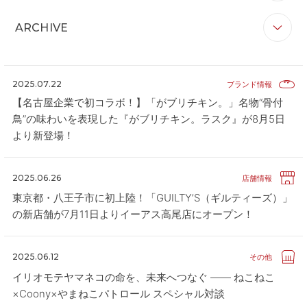
すべて
お知らせ
リリース
企業情報
CONTACT
お問い合わせ
ARCHIVE
ブランド情報
店舗情報
その他
APP
公式アプリ
すべて
2026
2025
2024
2023
2022
PRIVACY POLICY
プライバシーポリシー
2021
2020
2025.07.22
ブランド情報
RECRUIT 2027
【名古屋企業で初コラボ！】「がブリチキン。」名物“骨付
新卒採用
鳥”の味わいを表現した『がブリチキン。ラスク』が8月5日
RECRUIT
採用情報
より新登場！
ALL HEARTS MALL
オールハーツ・モール
2025.06.26
店舗情報
OGGI ONLINE STORE
オッジオンラインストア
東京都・八王子市に初上陸！「GUILTY’S（ギルティーズ）」
の新店舗が7月11日よりイーアス高尾店にオープン！
2025.06.12
その他
イリオモテヤマネコの命を、未来へつなぐ ―― ねこねこ
×Coony×やまねこパトロール スペシャル対談