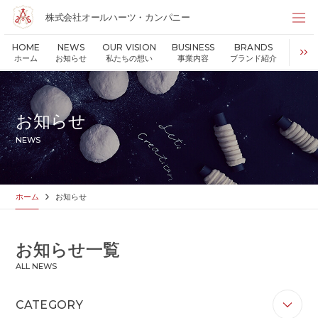
株式会社オールハーツ・カンパニー
株式会社オールハーツ・カンパニー
HOME
NEWS
OUR VISION
BUSINESS
BRANDS
S
店舗検索
ホーム
お知らせ
私たちの想い
事業内容
ブランド紹介
持続可
HOME
ホーム
NEWS
お知らせ
お知らせ
OUR VISION
私たちの想い
NEWS
MESSAGE
代表メッセージ
VALUES
企業理念
BUSINESS
事業内容
ホーム
お知らせ
PARTNERS
FC加盟・物件情報
BRANDS
ブランド紹介
お知らせ一覧
SHOP
店舗情報
ALL NEWS
SUSTAINABILITY
持続可能な世界の実現のために
ABOUT US
企業情報
CATEGORY