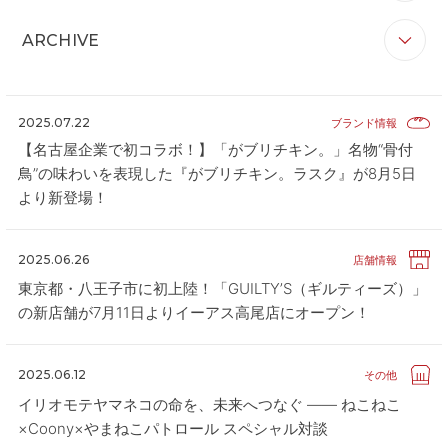
すべて
お知らせ
リリース
企業情報
CONTACT
お問い合わせ
ARCHIVE
ブランド情報
店舗情報
その他
APP
公式アプリ
すべて
2026
2025
2024
2023
2022
PRIVACY POLICY
プライバシーポリシー
2021
2020
2025.07.22
ブランド情報
RECRUIT 2027
【名古屋企業で初コラボ！】「がブリチキン。」名物“骨付
新卒採用
鳥”の味わいを表現した『がブリチキン。ラスク』が8月5日
RECRUIT
採用情報
より新登場！
ALL HEARTS MALL
オールハーツ・モール
2025.06.26
店舗情報
OGGI ONLINE STORE
オッジオンラインストア
東京都・八王子市に初上陸！「GUILTY’S（ギルティーズ）」
の新店舗が7月11日よりイーアス高尾店にオープン！
2025.06.12
その他
イリオモテヤマネコの命を、未来へつなぐ ―― ねこねこ
×Coony×やまねこパトロール スペシャル対談