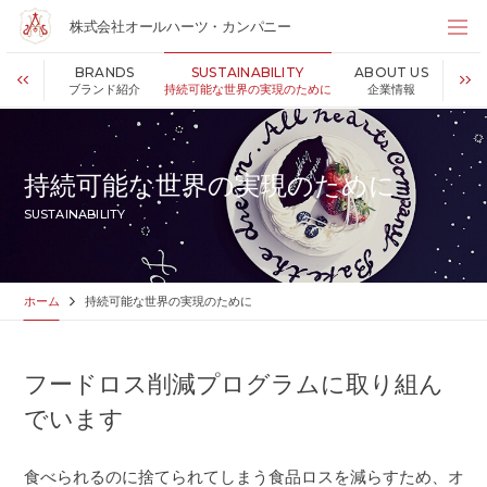
株式会社オールハーツ・カンパニー
株式会社オールハーツ・カンパニー
SINESS
BRANDS
SUSTAINABILITY
ABOUT US
R
店舗検索
事業内容
ブランド紹介
持続可能な世界の実現のために
企業情報
HOME
ホーム
NEWS
お知らせ
持続可能な世界の実現のために
OUR VISION
私たちの想い
SUSTAINABILITY
MESSAGE
代表メッセージ
VALUES
企業理念
BUSINESS
事業内容
ホーム
持続可能な世界の実現のために
PARTNERS
FC加盟・物件情報
BRANDS
ブランド紹介
フードロス削減プログラムに取り組ん
SHOP
店舗情報
でいます
SUSTAINABILITY
持続可能な世界の実現のために
ABOUT US
企業情報
食べられるのに捨てられてしまう食品ロスを減らすため、オ