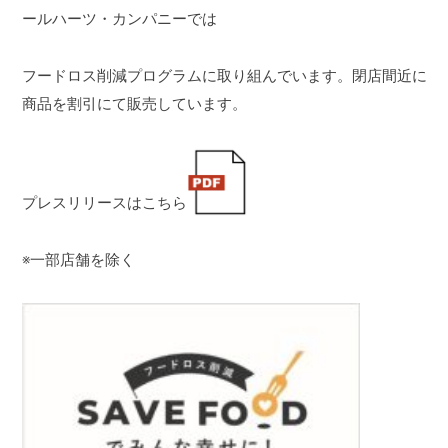
ールハーツ・カンパニーでは
CONTACT
お問い合わせ
APP
公式アプリ
フードロス削減プログラムに取り組んでいます。閉店間近に
PRIVACY POLICY
プライバシーポリシー
商品を割引にて販売しています。
RECRUIT 2027
新卒採用
RECRUIT
採用情報
プレスリリースはこちら
ALL HEARTS MALL
オールハーツ・モール
※一部店舗を除く
OGGI ONLINE STORE
オッジオンラインストア