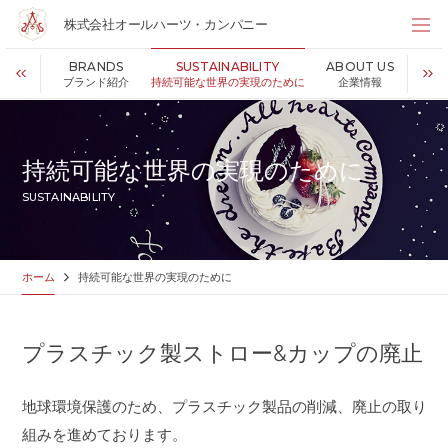
株式会社オールハーツ・カンパニー
株式会社オールハーツ・カンパニー
SINESS
BRANDS
SUSTAINABILITY
ABOUT US
R
店舗検索
事業内容
ブランド紹介
持続可能な世界の実現のために
企業情報
HOME
ホーム
NEWS
お知らせ
持続可能な世界の実現のために
OUR VISION
私たちの想い
SUSTAINABILITY
MESSAGE
代表メッセージ
VALUES
企業理念
BUSINESS
事業内容
ホーム
持続可能な世界の実現のために
PARTNERS
FC加盟・物件情報
BRANDS
ブランド紹介
プラスチック製ストロー&カップの廃止
SHOP
店舗情報
SUSTAINABILITY
持続可能な世界の実現のために
地球環境保護のため、プラスチック製品の削減、廃止の取り
ABOUT US
企業情報
組みを進めております。