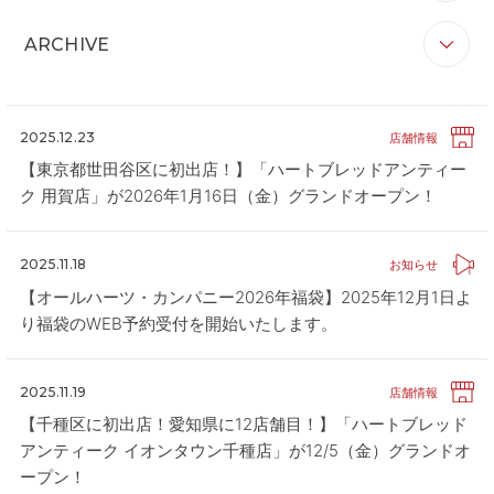
すべて
お知らせ
リリース
企業情報
CONTACT
お問い合わせ
ARCHIVE
ブランド情報
店舗情報
その他
APP
公式アプリ
すべて
2026
2025
2024
2023
2022
PRIVACY POLICY
プライバシーポリシー
2021
2020
2025.12.23
店舗情報
RECRUIT 2027
新卒採用
【東京都世田谷区に初出店！】「ハートブレッドアンティー
ク 用賀店」が2026年1月16日（金）グランドオープン！
RECRUIT
採用情報
ALL HEARTS MALL
オールハーツ・モール
2025.11.18
お知らせ
OGGI ONLINE STORE
オッジオンラインストア
【オールハーツ・カンパニー2026年福袋】2025年12月1日よ
り福袋のWEB予約受付を開始いたします。
2025.11.19
店舗情報
【千種区に初出店！愛知県に12店舗目！】「ハートブレッド
アンティーク イオンタウン千種店」が12/5（金）グランドオ
ープン！