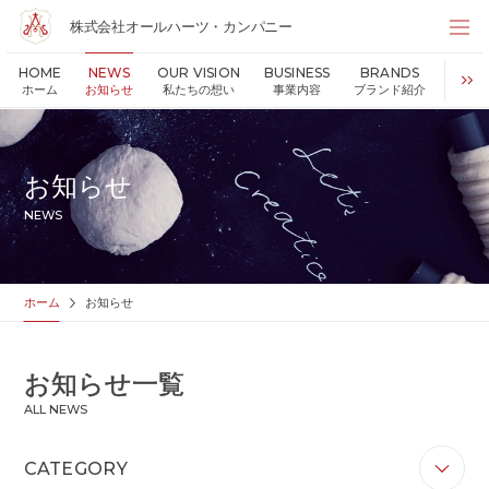
株式会社オールハーツ・カンパニー
株式会社オールハーツ・カンパニー
HOME
NEWS
OUR VISION
BUSINESS
BRANDS
S
店舗検索
ホーム
お知らせ
私たちの想い
事業内容
ブランド紹介
持続可
HOME
ホーム
NEWS
お知らせ
お知らせ
OUR VISION
私たちの想い
NEWS
MESSAGE
代表メッセージ
VALUES
企業理念
BUSINESS
事業内容
ホーム
お知らせ
PARTNERS
FC加盟・物件情報
BRANDS
ブランド紹介
お知らせ一覧
SHOP
店舗情報
ALL NEWS
SUSTAINABILITY
持続可能な世界の実現のために
ABOUT US
企業情報
CATEGORY