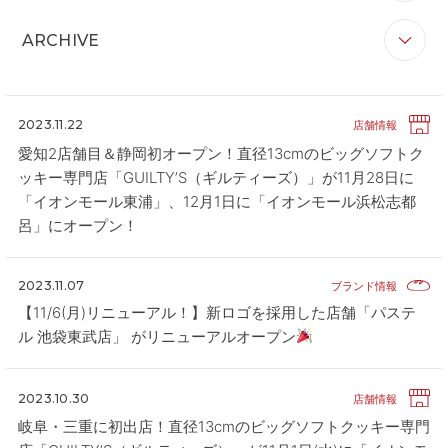
すべて
お知らせ
リリース
企業情報
CONTACT
お問い合わせ
ARCHIVE
ブランド情報
店舗情報
その他
APP
公式アプリ
すべて
2026
2025
2024
2023
2022
PRIVACY POLICY
プライバシーポリシー
2021
2020
2023.11.22
店舗情報
RECRUIT 2027
新卒採用
愛知2店舗目＆静岡初オープン！直径13cmのビッグソフトク
ッキー専門店「GUILTY’S（ギルティーズ）」が11月28日に
RECRUIT
採用情報
「イオンモール東浦」、12月1日に「イオンモール浜松志都
呂」にオープン！
ALL HEARTS MALL
オールハーツ・モール
OGGI ONLINE STORE
オッジオンラインストア
2023.11.07
ブランド情報
【11/6(月)リニューアル！】新ロゴを採⽤した店舗「パステ
ル 池袋東武店」 がリニューアルオープン
2023.10.30
店舗情報
岐阜・三重に初出店！直径13cmのビッグソフトクッキー専門