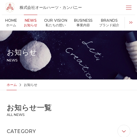
株式会社オールハーツ・カンパニー
株式会社オールハーツ・カンパニー
HOME
NEWS
OUR VISION
BUSINESS
BRANDS
S
店舗検索
ホーム
お知らせ
私たちの想い
事業内容
ブランド紹介
持続可
HOME
ホーム
NEWS
お知らせ
お知らせ
OUR VISION
私たちの想い
NEWS
MESSAGE
代表メッセージ
VALUES
企業理念
BUSINESS
事業内容
ホーム
お知らせ
PARTNERS
FC加盟・物件情報
BRANDS
ブランド紹介
お知らせ一覧
SHOP
店舗情報
ALL NEWS
SUSTAINABILITY
持続可能な世界の実現のために
ABOUT US
企業情報
CATEGORY