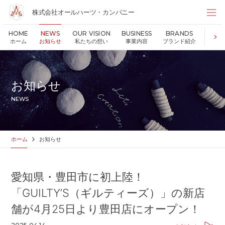
株式会社オールハーツ・カンパニー
株式会社オールハーツ・カンパニー
HOME
NEWS
OUR VISION
BUSINESS
BRANDS
S
店舗検索
ホーム
お知らせ
私たちの想い
事業内容
ブランド紹介
持続可
HOME
ホーム
NEWS
お知らせ
お知らせ
OUR VISION
私たちの想い
NEWS
MESSAGE
代表メッセージ
VALUES
企業理念
BUSINESS
事業内容
ホーム
お知らせ
PARTNERS
FC加盟・物件情報
BRANDS
ブランド紹介
愛知県・豊田市に初上陸！
SHOP
店舗情報
「GUILTY’S（ギルティーズ）」の新店
SUSTAINABILITY
持続可能な世界の実現のために
舗が4月25日より豊田店にオープン！
ABOUT US
企業情報