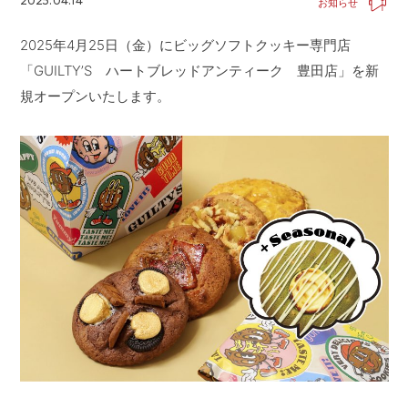
2025.04.14
お知らせ
CONTACT
お問い合わせ
2025年4月25日（金）にビッグソフトクッキー専門店
APP
公式アプリ
「GUILTY’S ハートブレッドアンティーク 豊田店」を新
PRIVACY POLICY
プライバシーポリシー
規オープンいたします。
RECRUIT 2027
新卒採用
RECRUIT
採用情報
ALL HEARTS MALL
オールハーツ・モール
OGGI ONLINE STORE
オッジオンラインストア