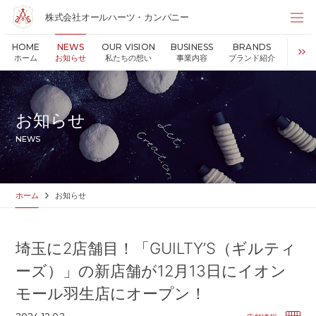
株式会社オールハーツ・カンパニー
株式会社オールハーツ・カンパニー
HOME
NEWS
OUR VISION
BUSINESS
BRANDS
S
店舗検索
ホーム
お知らせ
私たちの想い
事業内容
ブランド紹介
持続可
HOME
ホーム
NEWS
お知らせ
お知らせ
OUR VISION
私たちの想い
NEWS
MESSAGE
代表メッセージ
VALUES
企業理念
BUSINESS
事業内容
ホーム
お知らせ
PARTNERS
FC加盟・物件情報
BRANDS
ブランド紹介
埼玉に2店舗目！「GUILTY’S（ギルティ
SHOP
店舗情報
ーズ）」の新店舗が12月13日にイオン
SUSTAINABILITY
持続可能な世界の実現のために
モール羽生店にオープン！
ABOUT US
企業情報