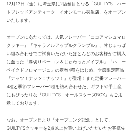
12月13日（金）に埼玉県に2店舗目となる「GUILTY’S ハー
トブレッドアンティーク イオンモール羽生店」をオープン
いたします。
オープンにあたっては、人気フレーバー『ココアマシュマロ
クッキー』『キャラメルアップルクランブル』、甘じょっぱ
い組み合わせでご試食いただいたほとんどのお客様がご購入
に至った『厚切りベーコン＆じゅわっとメイプル』『ハニー
ベイクドフロマージュ』の定番4種をはじめ、季節限定商品
『ナッツ！ナッツ！ナッツ！』が登場！また定番フレーバー
4種と季節フレーバー1種を詰め合わせた、ギフトや手土産
にもぴったりな『GUILTY’S オールスターズBOX』もご用
意しております。
なお、オープン日より「オープニング記念」として、
GUILTY’Sクッキーを2点以上お買い上げいただいたお客様先