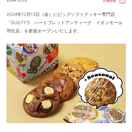
2024.12.02
店舗情報
CONTACT
お問い合わせ
2024年12月13日（金）にビッグソフトクッキー専門店
APP
公式アプリ
「GUILTY’S ハートブレッドアンティーク イオンモール
PRIVACY POLICY
プライバシーポリシー
羽生店」を新規オープンいたします。
RECRUIT 2027
新卒採用
RECRUIT
採用情報
ALL HEARTS MALL
オールハーツ・モール
OGGI ONLINE STORE
オッジオンラインストア