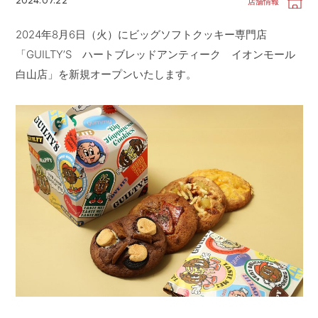
2024.07.22
店舗情報
CONTACT
お問い合わせ
2024年8月6日（火）にビッグソフトクッキー専門店
APP
公式アプリ
「GUILTY’S ハートブレッドアンティーク イオンモール
PRIVACY POLICY
プライバシーポリシー
白山店」を新規オープンいたします。
RECRUIT 2027
新卒採用
RECRUIT
採用情報
ALL HEARTS MALL
オールハーツ・モール
OGGI ONLINE STORE
オッジオンラインストア