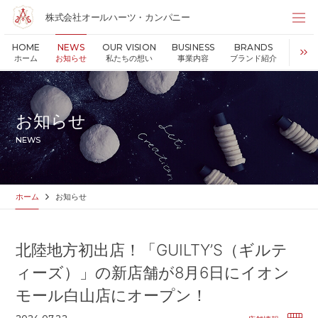
株式会社オールハーツ・カンパニー
株式会社オールハーツ・カンパニー
HOME
NEWS
OUR VISION
BUSINESS
BRANDS
S
店舗検索
ホーム
お知らせ
私たちの想い
事業内容
ブランド紹介
持続可
HOME
ホーム
NEWS
お知らせ
お知らせ
OUR VISION
私たちの想い
NEWS
MESSAGE
代表メッセージ
VALUES
企業理念
BUSINESS
事業内容
ホーム
お知らせ
PARTNERS
FC加盟・物件情報
BRANDS
ブランド紹介
北陸地方初出店！「GUILTY’S（ギルテ
SHOP
店舗情報
ィーズ）」の新店舗が8月6日にイオン
SUSTAINABILITY
持続可能な世界の実現のために
モール白山店にオープン！
ABOUT US
企業情報