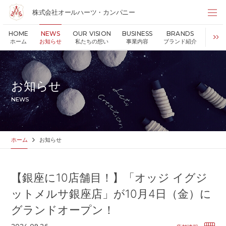
株式会社オールハーツ・カンパニー
株式会社オールハーツ・カンパニー
HOME
NEWS
OUR VISION
BUSINESS
BRANDS
S
店舗検索
ホーム
お知らせ
私たちの想い
事業内容
ブランド紹介
持続可
HOME
ホーム
NEWS
お知らせ
お知らせ
OUR VISION
私たちの想い
NEWS
MESSAGE
代表メッセージ
VALUES
企業理念
BUSINESS
事業内容
ホーム
お知らせ
PARTNERS
FC加盟・物件情報
BRANDS
ブランド紹介
【銀座に10店舗目！】「オッジ イグジ
SHOP
店舗情報
ットメルサ銀座店」が10月4日（金）に
SUSTAINABILITY
持続可能な世界の実現のために
グランドオープン！
ABOUT US
企業情報