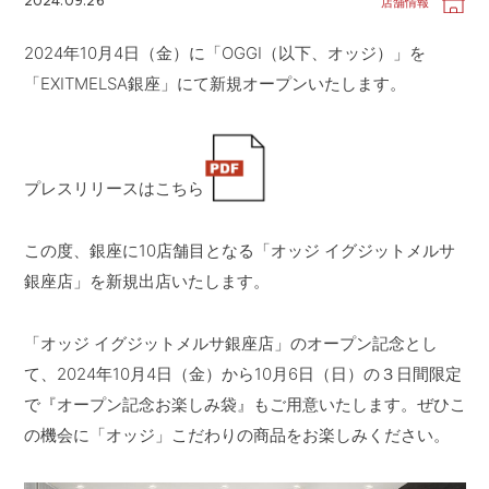
2024.09.26
店舗情報
CONTACT
お問い合わせ
2024年10月4日（金）に「OGGI（以下、オッジ）」を
APP
公式アプリ
「EXITMELSA銀座」にて新規オープンいたします。
PRIVACY POLICY
プライバシーポリシー
RECRUIT 2027
新卒採用
プレスリリースはこちら
RECRUIT
採用情報
この度、銀座に10店舗目となる「オッジ イグジットメルサ
ALL HEARTS MALL
オールハーツ・モール
銀座店」を新規出店いたします。
OGGI ONLINE STORE
オッジオンラインストア
「オッジ イグジットメルサ銀座店」のオープン記念とし
て、2024年10月4日（金）から10月6日（日）の３日間限定
で『オープン記念お楽しみ袋』もご用意いたします。ぜひこ
の機会に「オッジ」こだわりの商品をお楽しみください。