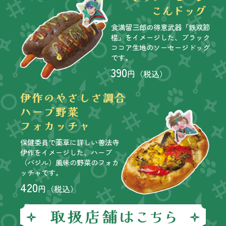
食満留三郎の得意武器「鉄双節
棍」をイメージした、ブラック
ココア生地のソーセージドッグ
です。
390
円（税込）
保健委員で薬草に詳しい善法寺
伊作をイメージした、ハーブ
（バジル）風味の野菜のフォカ
ッチャです。
420
円（税込）