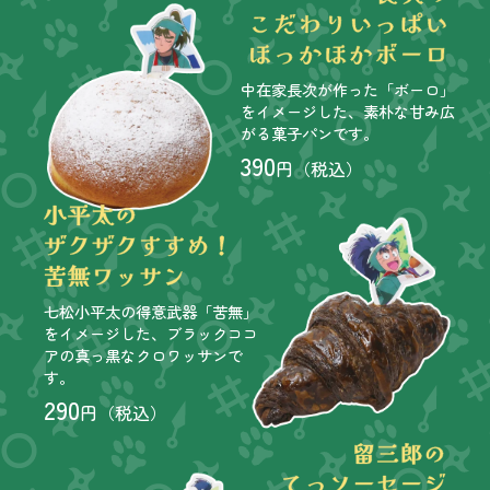
中在家長次が作った「ボーロ」
をイメージした、素朴な甘み広
がる菓子パンです。
390
円（税込）
七松小平太の得意武器「苦無」
をイメージした、ブラックココ
アの真っ黒なクロワッサンで
す。
290
円（税込）