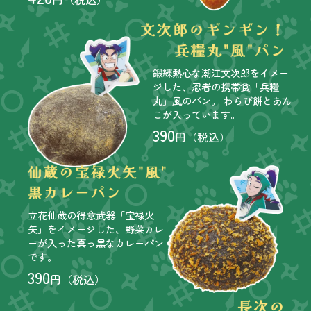
鍛練熱心な潮江文次郎をイメー
ジした、忍者の携帯食「兵糧
丸」風のパン。 わらび餅とあん
こが入っています。
390
円（税込）
立花仙蔵の得意武器「宝禄火
矢」をイメージした、野菜カレ
ーが入った真っ黒なカレーパン
です。
390
円（税込）