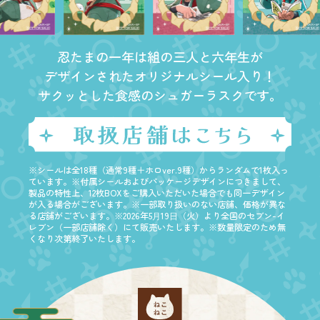
忍たまの一年は組の三人と六年生が
デザインされたオリジナルシール入り！
サクッとした食感のシュガーラスクです。
※シールは全18種（通常9種＋ホロver.9種）からランダムで1枚入っ
ています。※付属シールおよびパッケージデザインにつきまして、
製品の特性上、12枚BOXをご購入いただいた場合でも同一デザイン
が入る場合がございます。※一部取り扱いのない店舗、価格が異な
る店舗がございます。※2026年5⽉19⽇（火）より全国のセブン-イ
レブン（一部店舗除く）にて販売いたします。※数量限定のため無
くなり次第終了いたします。