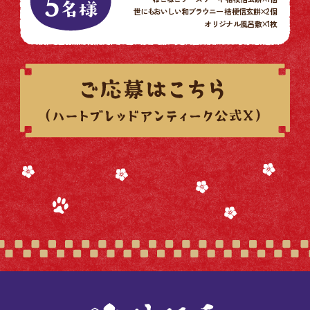
世にもおいしい和ブラウニー
桔梗信玄餅×
2個
オリジナル風呂敷×
1枚