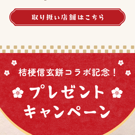
桔梗信玄餅コラボ記念！