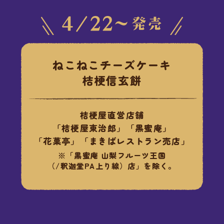
ねこねこチーズケーキ
桔梗信玄餅
桔梗屋直営店舗
「桔梗屋東治郎」「黒蜜庵」
「花菓亭」「まきばレストラン売店」
※「黒蜜庵 山梨フルーツ王国
（/釈迦堂PA上り線）店」を除く。