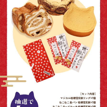
［セット内容］
マジカル
桔梗信玄餅リング×
1個
ねこねこ食パン
桔梗信玄餅×
1個
ねこねこチーズケーキ 桔梗信玄餅×
1個