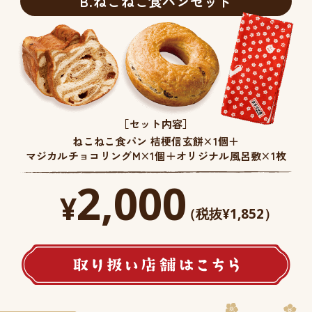
B.ねこねこ食パンセット
［セット内容］
ねこねこ食パン 桔梗信玄餅×1個＋
マジカルチョコリングM×1個＋オリジナル風呂敷×1枚
2,000
¥
（税抜¥1,852）