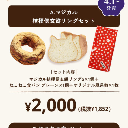
A.マジカル
桔梗信玄餅リングセット
［セット内容］
マジカル桔梗信玄餅リングS×1個＋
ねこねこ食パン プレーン×1個＋オリジナル風呂敷×1枚
2,000
¥
（税抜¥1,852）