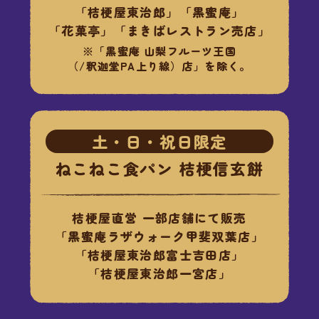
「桔梗屋東治郎」「黒蜜庵」
「花菓亭」「まきばレストラン売店」
※「黒蜜庵 山梨フルーツ王国
（/釈迦堂PA上り線）店」を除く。
土・日・祝日限定
ねこねこ食パン 桔梗信玄餅
桔梗屋直営 一部店舗にて販売
「黒蜜庵ラザウォーク甲斐双葉店」
「桔梗屋東治郎富士吉田店」
「桔梗屋東治郎一宮店」